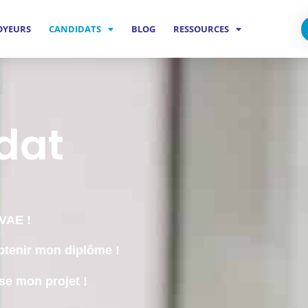
OYEURS
CANDIDATS
BLOG
RESSOURCES
dat
 VAE !
btenir mon diplôme !
se mon projet !