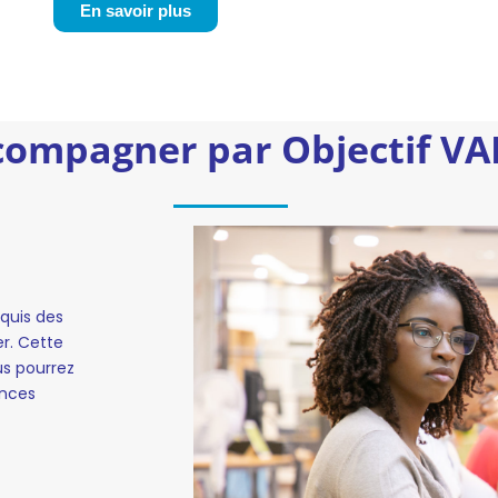
En savoir plus
compagner par Objectif VA
cquis des
er. Cette
us pourrez
ences