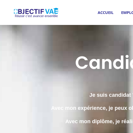
ACCUEIL
EMPL
Candi
Je suis candidat
Avec mon expérience, je peux o
Avec mon diplôme, je réali