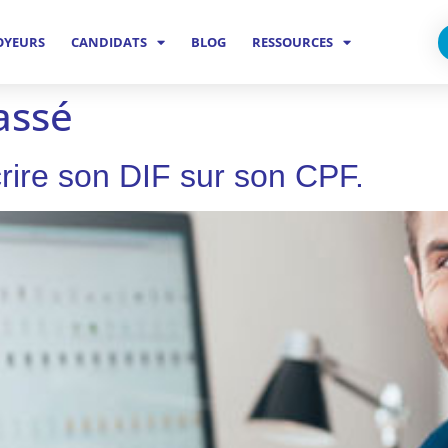
OYEURS
CANDIDATS
BLOG
RESSOURCES
assé
crire son DIF sur son CPF.